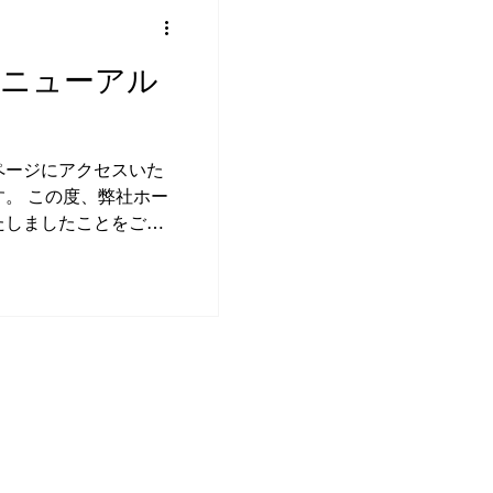
リニューアル
ページにアクセスいた
。 この度、弊社ホー
たしましたことをご報
さる皆様に、より分か
お伝えできるよう、デ
フォンやタブレットな