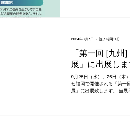
催された表彰式にて表彰され
宙開発利用の推進において
導的な取り組みを顕彰する
業の発展と社会への理解促
す。 今回の地域特別賞では
2024年8月7日
読了時間: 1分
小企業がそれぞれの強みを
て宇宙産業に参入し、衛星
「第一回 [九州
組みが高く評価されました
展」に出展しま
業の新たなロールモデルと
振興に貢献しているという
設された「地域特別賞」の
9月25日（水）、26日（木
出いただきました。 （當房よ
セ福岡で開催される「第一回 
わたる私たちの活動を評価
展」に出展致します。 当展
の上ない喜びです。この間
半導体産業に特化した専門
えていただき、ここまで歩
是非、当社ブースまでお越し
した。心より感謝申し上げ
細はコチラ↓ 「第一回 [九州]..
今後も宇宙のさまざまな可
すので、引き続