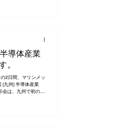
ました。 本賞は、宇
優れた成果を収めた先
もので、日本の宇宙産
進を目的としたもので
、地域のものづくり中
持ち寄り、チームとし
開発を支えてきた取り
] 半導体産業
。その成果は、中小企
す。
して、地域の宇宙産業
ことで、第７回より新
初代受賞団体として選
）の2日間、マリンメッ
りコメント） 20年に
[九州] 半導体産業
いただけたことは、こ
示会は、九州で初の、
、さまざまな方々に支
展となっております。
んでくることができま
ください。 展示会詳
ます。メンバー一同、
.
能性を広げてまいりま