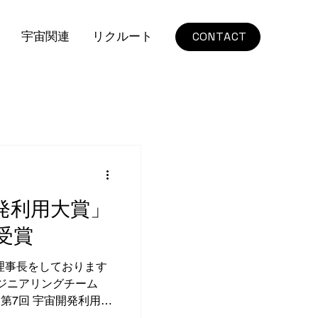
宇宙関連
リクルート
CONTACT
開発利用大賞」
受賞
理事長をしております
ンジニアリングチーム
「第7回 宇宙開発利用大
】を受賞し、東京で開