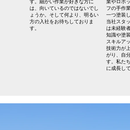
す。細かい作業が好きな方に
業やロボ
は、向いているのではないでし
フの手作
ょうか。そして何より、明るい
一つ塗装
方の入社をお待ちしておりま
当社スタ
す。
は未経験
知識や塗
スキルア
技術力が
がり、自
す。私た
に成長し