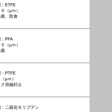
：ETFE
５０
（μｍ）
粘着、防食
：PFA
００
（μｍ）
粘着
：PTFE
０
（μｍ）
ック溶融封止
例：二硫化モリブデン