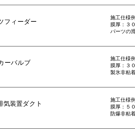
施工仕様例：
ツフィーダー
​膜厚：３
パーツの
施工仕様例
カーバルブ
​膜厚：３
製氷非粘
施工仕様例
排気装置ダクト
​膜厚：５
防爆非粘