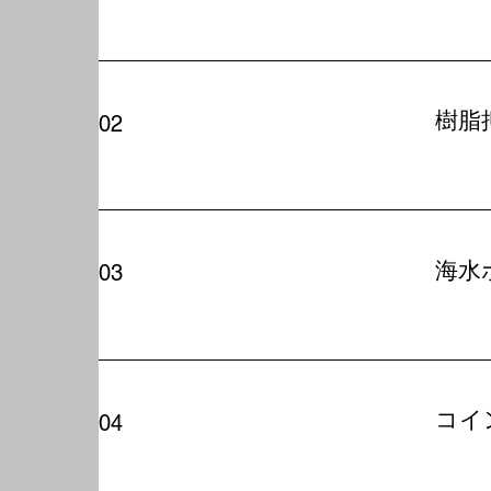
樹脂
02
海水
03
コイ
04