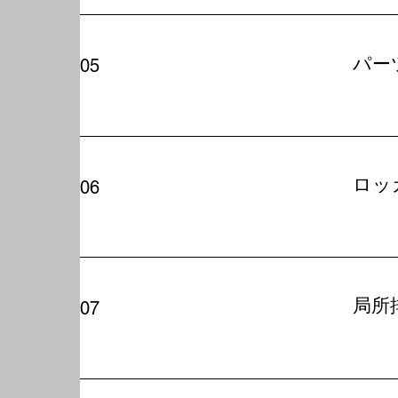
パー
05
ロッ
06
局所
07