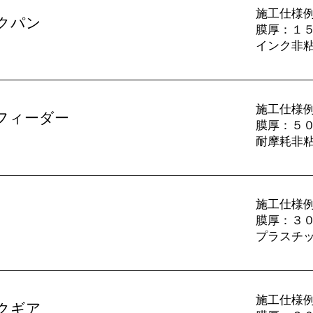
施工仕様例
クパン
​膜厚：１
インク非
施工仕様例
フィーダー
​膜厚：５
耐摩耗非
施工仕様例
​膜厚：３
プラスチ
施工仕様
クギア