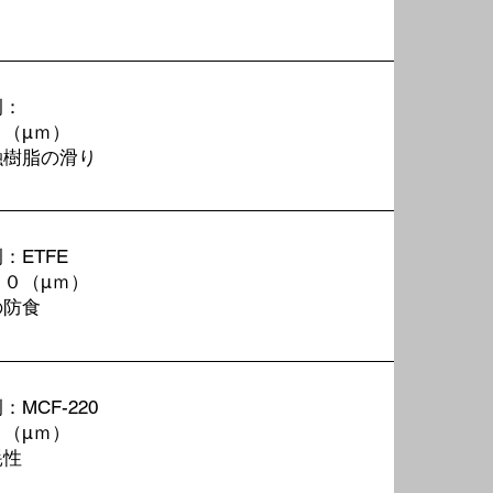
り
例：
０
（μｍ）
融樹脂の滑り
：ETFE
００
（μｍ）
の防食
MCF-220
０
（μｍ）
耗性