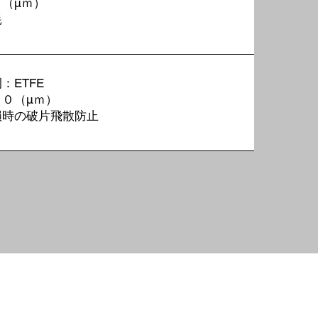
０
（μｍ）
耗
：ETFE
００
（μｍ）
損時の破片飛散防止