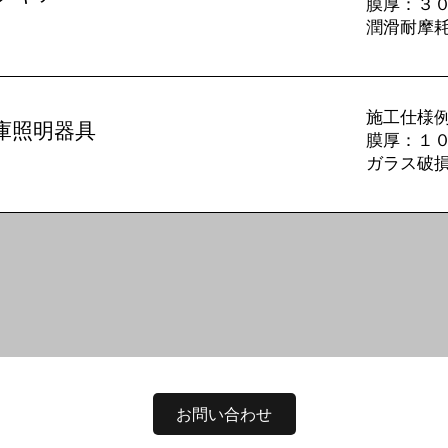
​膜厚：３
潤滑耐摩
施工仕様例
庫照明器具
​膜厚：１
ガラス破
お問い合わせ