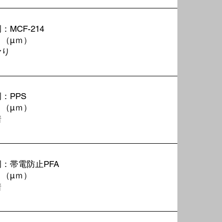
MCF-214
０
（μｍ）
滑り
：PPS
０
（μｍ）
着
：帯電防止PFA
０
（μｍ）
着