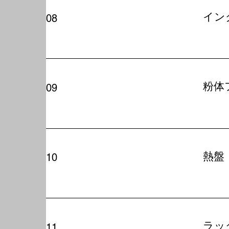
イン
08
粉体
09
熱盤
10
ラッ
11