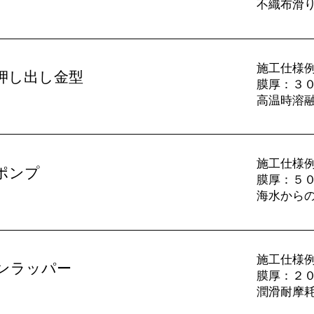
不織布滑
施工仕様
押し出し金型
​膜厚：３
高温時溶
施工仕様例
ポンプ
​膜厚：５
海水から
施工仕様例：
ンラッパー
​膜厚：２
潤滑耐摩