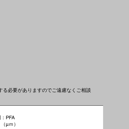
する必要がありますのでご遠慮なくご相談
：PFA
０
（μｍ）